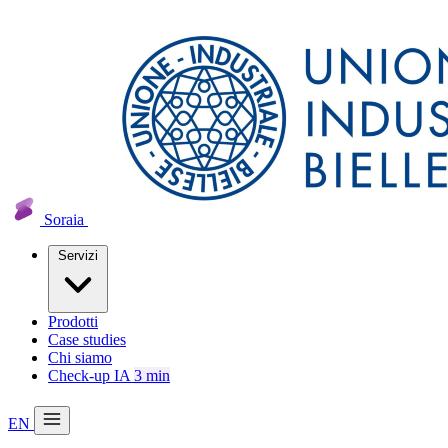
Soraia
Servizi
Prodotti
Case studies
Chi siamo
Check-up IA
3 min
EN
20 min con Daniel