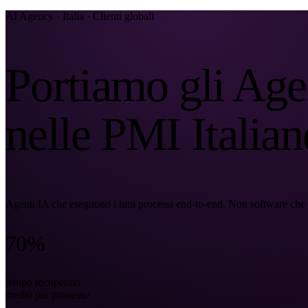
Soraia
AI Agency · Italia · Clienti globali
Servizi
Prodotti
Portiamo gli Age
Case studies
nelle PMI Italian
Chi siamo
Check-up IA
3 min
Associati a
Agenti IA che eseguono i tuoi processi end-to-end. Non software che i
70%
tempo recuperato
medio per processo