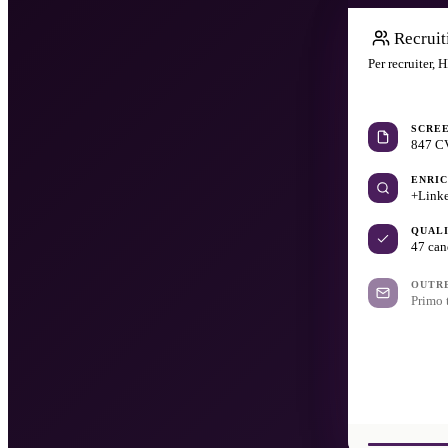
Recrui
Per recruiter, 
SCRE
847 CV
ENRI
+Linke
QUAL
47 can
OUTR
Primo 
SCHE
12 col