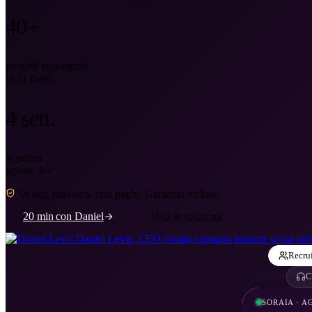
40+
progetti consegnati
20 min con Daniel
in 11 paesi
4 sett.
al primo
agente live
Se non funziona, non paghi. Garanzia inclusa.
20 min con Daniel
Vedi le soluzioni
Daniel Levis, CEO Soraia
capiamo insieme se ha sens
Recru
C
SORAIA · A