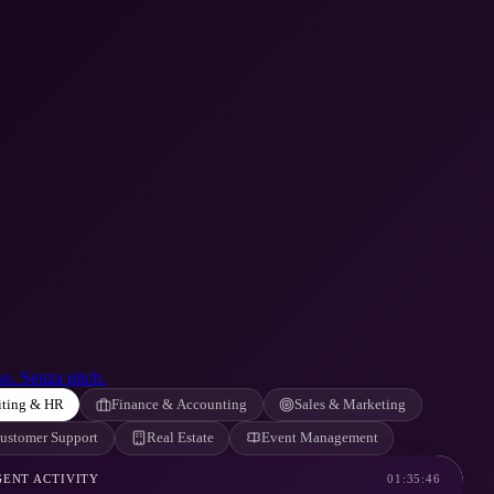
o. Senza pitch.
iting & HR
Finance & Accounting
Sales & Marketing
ustomer Support
Real Estate
Event Management
GENT ACTIVITY
01:35:46