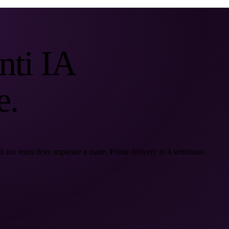
nti IA
e.
l tuo team deve imparare a usare. Prima delivery in 4 settimane.