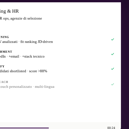
ting & HR
HR ops, agenzie di selezione
ENING
 analizzati · fit ranking JD-driven
CHMENT
dIn · +email · +stack tecnico
IFY
didati shortlisted · score >88%
EACH
touch personalizzato · multi-lingua
DULE
loqui prenotati · auto sync ATS
00:24