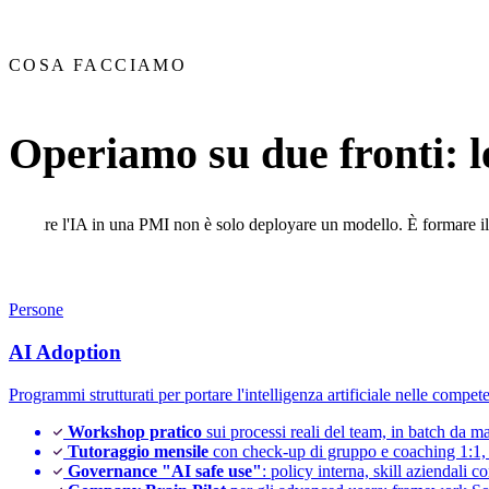
COSA FACCIAMO
Operiamo su due fronti: le
Portare l'IA in una PMI non è solo deployare un modello. È formare il t
Persone
AI Adoption
Programmi strutturati per portare l'intelligenza artificiale nelle compet
Workshop pratico
sui processi reali del team, in batch da ma
Tutoraggio mensile
con check-up di gruppo e coaching 1:1, 
Governance "AI safe use"
: policy interna, skill aziendali 