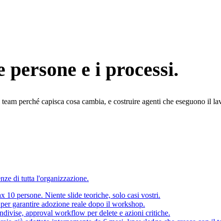
 persone e i processi.
eam perché capisca cosa cambia, e costruire agenti che eseguono il lavoro
enze di tutta l'organizzazione.
x 10 persone. Niente slide teoriche, solo casi vostri.
per garantire adozione reale dopo il workshop.
condivise, approval workflow per delete e azioni critiche.