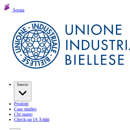
Soraia
Servizi
Prodotti
Case studies
Chi siamo
Check-up IA
3 min