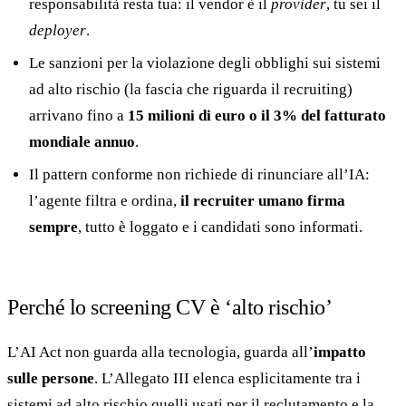
responsabilità resta tua: il vendor è il
provider
, tu sei il
deployer
.
Le sanzioni per la violazione degli obblighi sui sistemi
ad alto rischio (la fascia che riguarda il recruiting)
arrivano fino a
15 milioni di euro o il 3% del fatturato
mondiale annuo
.
Il pattern conforme non richiede di rinunciare all’IA:
l’agente filtra e ordina,
il recruiter umano firma
sempre
, tutto è loggato e i candidati sono informati.
Perché lo screening CV è ‘alto rischio’
L’AI Act non guarda alla tecnologia, guarda all’
impatto
sulle persone
. L’Allegato III elenca esplicitamente tra i
sistemi ad alto rischio quelli usati per il reclutamento e la