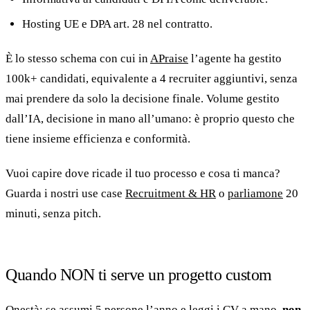
Hosting UE e DPA art. 28 nel contratto.
È lo stesso schema con cui in
APraise
l’agente ha gestito
100k+ candidati, equivalente a 4 recruiter aggiuntivi, senza
mai prendere da solo la decisione finale. Volume gestito
dall’IA, decisione in mano all’umano: è proprio questo che
tiene insieme efficienza e conformità.
Vuoi capire dove ricade il tuo processo e cosa ti manca?
Guarda i nostri use case
Recruitment & HR
o
parliamone
20
minuti, senza pitch.
Quando NON ti serve un progetto custom
Onestà: se assumi 5 persone l’anno e leggi i CV a mano,
non