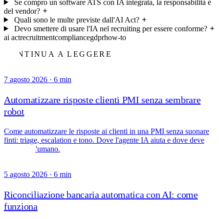
Se compro un software ATS con IA integrata, la responsabilità è
del vendor?
Quali sono le multe previste dall'AI Act?
Devo smettere di usare l'IA nel recruiting per essere conforme?
ai act
recruitment
compliance
gdpr
how-to
CONTINUA A LEGGERE
7 agosto 2026
·
6 min
Automatizzare risposte clienti PMI senza sembrare
robot
Come automatizzare le risposte ai clienti in una PMI senza suonare
finti: triage, escalation e tono. Dove l'agente IA aiuta e dove deve
passare all'umano.
5 agosto 2026
·
6 min
Riconciliazione bancaria automatica con AI: come
funziona