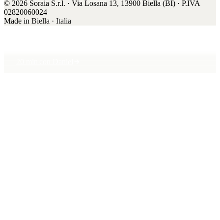
© 2026 Soraia S.r.l. · Via Losana 13, 13900 Biella (BI) · P.IVA
02820060024
Made in
Biella · Italia
20 min con Daniel