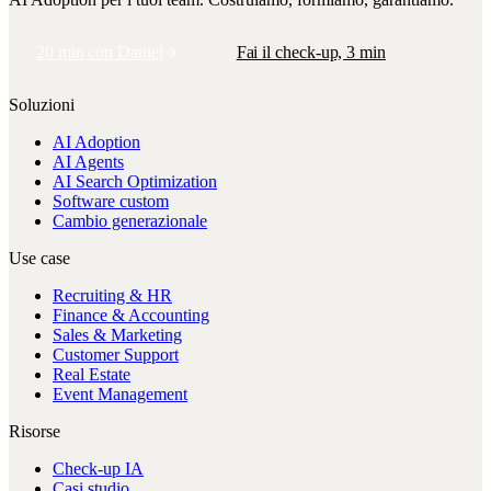
20 min con Daniel
Fai il check-up, 3 min
Soluzioni
AI Adoption
AI Agents
AI Search Optimization
Software custom
Cambio generazionale
Use case
Recruiting & HR
Finance & Accounting
Sales & Marketing
Customer Support
Real Estate
Event Management
Risorse
Check-up IA
Casi studio