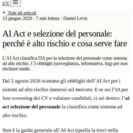
EN
20 min con Daniel
Tutti gli articoli
Soraia
23 giugno 2026
·
7 min lettura
·
Daniel Levis
Servizi
AI Act e selezione del personale:
Prodotti
perché è alto rischio e cosa serve fare
Case studies
L'AI Act classifica l'IA per la selezione del personale come sistema
ad alto rischio. I 5 obblighi (sorveglianza, informativa, log) per non
Chi siamo
rischiare multe.
Check-up IA
3 min
Dal 2 agosto 2026 scattano gli obblighi dell’AI Act per i
sistemi ad alto rischio immessi sul mercato. E se usi l’IA per
Associati a
fare screening dei CV o valutare candidati, ci sei dentro: l’
ai
act selezione del personale
la classifica come sistema ad
alto rischio.
Non è la guida generale all’AI Act (quella la trovi nella