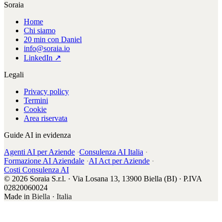
Soraia
Home
Chi siamo
20 min con Daniel
info@soraia.io
LinkedIn ↗
Legali
Privacy policy
Termini
Cookie
Area riservata
Guide AI in evidenza
Agenti AI per Aziende
·
Consulenza AI Italia
·
Formazione AI Aziendale
·
AI Act per Aziende
·
Costi Consulenza AI
© 2026 Soraia S.r.l. · Via Losana 13, 13900 Biella (BI) · P.IVA
02820060024
Made in
Biella · Italia