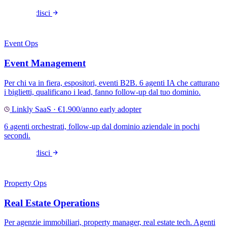
Approfondisci
Event Ops
Event Management
Per chi va in fiera, espositori, eventi B2B. 6 agenti IA che catturano
i biglietti, qualificano i lead, fanno follow-up dal tuo dominio.
Linkly SaaS · €1.900/anno early adopter
6 agenti orchestrati, follow-up dal dominio aziendale in pochi
secondi.
Approfondisci
Property Ops
Real Estate Operations
Per agenzie immobiliari, property manager, real estate tech. Agenti