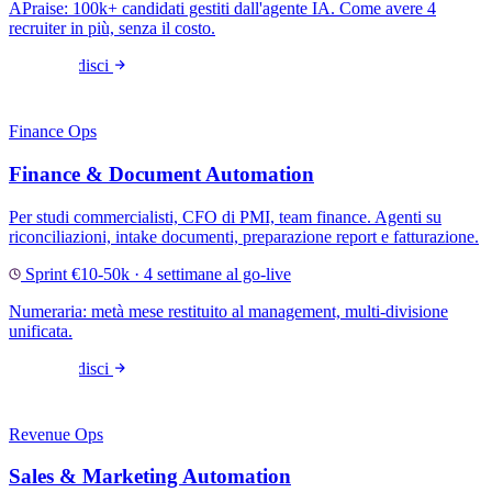
APraise: 100k+ candidati gestiti dall'agente IA. Come avere 4
recruiter in più, senza il costo.
Approfondisci
Finance Ops
Finance & Document Automation
Per studi commercialisti, CFO di PMI, team finance. Agenti su
riconciliazioni, intake documenti, preparazione report e fatturazione.
Sprint €10-50k · 4 settimane al go-live
Numeraria: metà mese restituito al management, multi-divisione
unificata.
Approfondisci
Revenue Ops
Sales & Marketing Automation