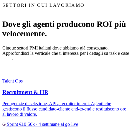
SETTORI IN CUI LAVORIAMO
Dove gli agenti producono ROI più
velocemente.
Cinque settori PMI italiani dove abbiamo già consegnato.
Approfondisci la verticale che ti interessa per i dettagli su task e case
study.
Talent Ops
Recruitment & HR
Per agenzie di selezione, APL, recruiter interni. Agenti che
gestiscono il flusso candidato-cliente end-to-end e restituiscono ore
al lavoro di valore.
Sprint €10-50k · 4 settimane al go-live