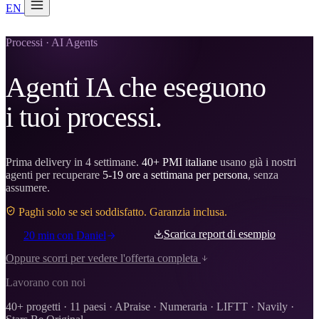
EN
20 min con Daniel
Soraia
Processi · AI Agents
Servizi
Agenti IA che eseguono
Prodotti
i tuoi processi.
Case studies
Chi siamo
Prima delivery in 4 settimane.
40+ PMI italiane
usano già i nostri
agenti per recuperare
5-19 ore a settimana per persona
, senza
Check-up IA
3 min
assumere.
Paghi solo se sei soddisfatto. Garanzia inclusa.
Associati a
Scarica report di esempio
20 min con Daniel
Oppure scorri per vedere l'offerta completa
Lavorano con noi
40+ progetti · 11 paesi · APraise · Numeraria · LIFTT · Navily ·