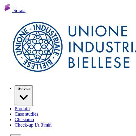
Soraia
Servizi
Prodotti
Case studies
Chi siamo
Check-up IA
3 min