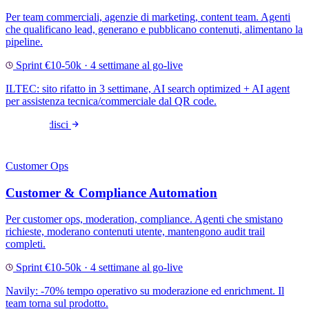
Per team commerciali, agenzie di marketing, content team. Agenti
che qualificano lead, generano e pubblicano contenuti, alimentano la
pipeline.
Sprint €10-50k · 4 settimane al go-live
ILTEC: sito rifatto in 3 settimane, AI search optimized + AI agent
per assistenza tecnica/commerciale dal QR code.
Approfondisci
Customer Ops
Customer & Compliance Automation
Per customer ops, moderation, compliance. Agenti che smistano
richieste, moderano contenuti utente, mantengono audit trail
completi.
Sprint €10-50k · 4 settimane al go-live
Navily: -70% tempo operativo su moderazione ed enrichment. Il
team torna sul prodotto.