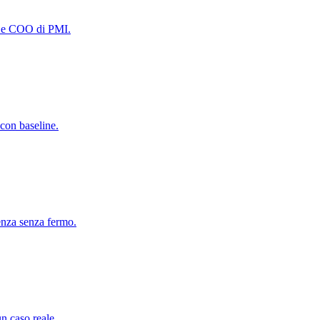
rt e COO di PMI.
 con baseline.
uenza senza fermo.
n caso reale.