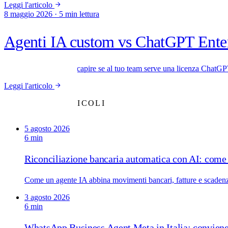
Leggi l'articolo
8 maggio 2026
·
5 min lettura
Agenti IA custom vs ChatGPT Enter
20 min con Daniel
Tre criteri concreti per capire se al tuo team serve una licenza Cha
Leggi l'articolo
TUTTI GLI ARTICOLI
5 agosto 2026
6 min
Riconciliazione bancaria automatica con AI: come
Come un agente IA abbina movimenti bancari, fatture e scadenze
3 agosto 2026
6 min
WhatsApp Business Agent Meta in Italia: convien