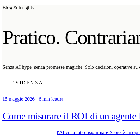
Soraia
Blog & Insights
Servizi
Pratico. Contraria
Prodotti
Case studies
Chi siamo
Senza AI hype, senza promesse magiche. Solo decisioni operative su c
Check-up IA
3 min
IN EVIDENZA
Associati a
15 maggio 2026
·
6 min lettura
Come misurare il ROI di un agente 
Senza baseline, ogni claim 'l'AI ci ha fatto risparmiare X ore' è un'o