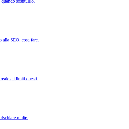
 quando sostituirlo.
 alla SEO, cosa fare.
ale e i limiti onesti.
 rischiare multe.