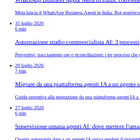
Meta lancia il WhatsApp Business Agent in Italia. Bot generico
31 luglio 2026
6 min
Automazione studio commercialista AI: 3 processi
Preventivi, tracciamento ore e riconciliazioni: i tre processi che
29 luglio 2026
7 min
Migrare da una piattaforma agenti IA a un agente 
Guida operativa alla migrazione da una piattaforma agenti IA a u
27 luglio 2026
6 min
Supervisione umana agenti AI: dove mettere l'um
Quanta autonomia dare a un agente IA senza perdere il risparmi