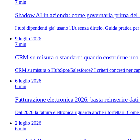
7 min
Shadow AI in azienda: come governarla prima del
I tuoi dipendenti gia' usano l'IA senza dirtelo. Guida pratica p
9 luglio 2026
7 min
CRM su misura o standard: quando costruirne uno 
CRM su misura o HubSpot/Salesforce? I criteri concreti per c
6 luglio 2026
6 min
Fatturazione elettronica 2026: basta reinserire dat
Dal 2026 la fattura elettronica riguarda anche i forfettari. Come
2 luglio 2026
6 min