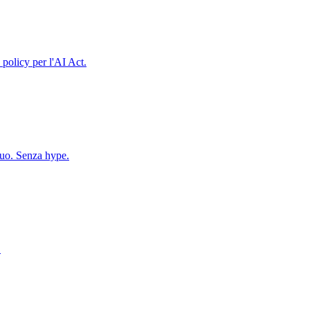
 policy per l'AI Act.
tuo. Senza hype.
.