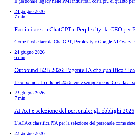
Il gestionale legacy nelle PMI industriali costa più di quanto p
24 giugno 2026
7 min
Farsi citare da ChatGPT e Perplexity: la GEO per
Come farsi citare da ChatGPT, Perplexity e Google AI Overview
24 giugno 2026
6 min
Outbound B2B 2026: l'agente IA che qualifica i le
L'outbound a freddo nel 2026 rende sempre meno. Cosa fa al suo p
23 giugno 2026
7 min
AI Act e selezione del personale: gli obblighi 2026
L'AI Act classifica l'IA per la selezione del personale come sist
22 giugno 2026