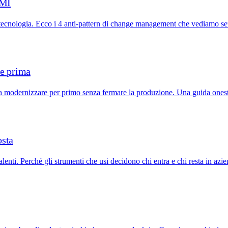
PMI
 tecnologia. Ecco i 4 anti-pattern di change management che vediamo se
re prima
a modernizzare per primo senza fermare la produzione. Una guida onest
osta
talenti. Perché gli strumenti che usi decidono chi entra e chi resta in azi