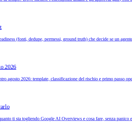
t
readiness (fonti, dedupe, permessi, ground truth) che decide se un agent
to 2026
e entro agosto 2026: template, classificazione del rischio e primo passo
arlo
 quanto ti sta togliendo Google AI Overviews e cosa fare, senza panico