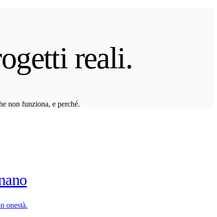
getti reali.
he non funziona, e perché.
onano
on onestà.