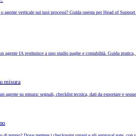
 o agente verticale sui tuoi processi? Guida onesta per Head of Suppo
 un agente IA restituisce a uno studio paghe e contabilità. Guida pratica,
su misura
n agente su misura: segnali, checklist tecnica, dati da esportare e seq
ano
o di tempo? Dove mettere i checkpoint umani e gli approval gate, con u