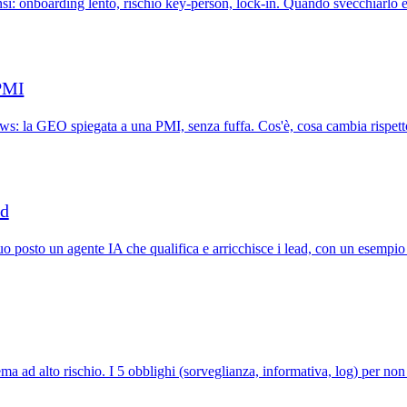
ensi: onboarding lento, rischio key-person, lock-in. Quando svecchiarlo e
 PMI
s: la GEO spiegata a una PMI, senza fuffa. Cos'è, cosa cambia rispetto
ad
osto un agente IA che qualifica e arricchisce i lead, con un esempio re
ema ad alto rischio. I 5 obblighi (sorveglianza, informativa, log) per non