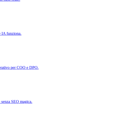
e IA funziona.
 operativo per COO e DPO.
 e senza SEO magica.