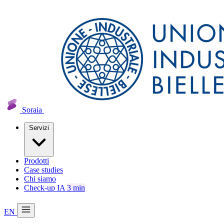
Soraia
Servizi
Prodotti
Case studies
Chi siamo
Check-up IA
3 min
EN
20 min con Daniel