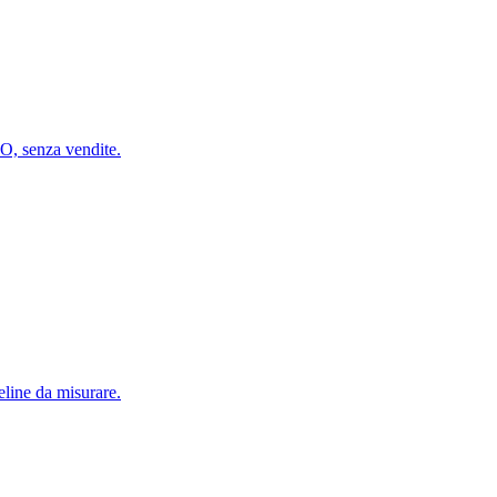
MO, senza vendite.
eline da misurare.