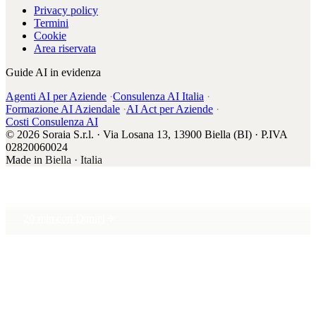
Privacy policy
Termini
Cookie
Area riservata
Guide AI in evidenza
Agenti AI per Aziende
·
Consulenza AI Italia
·
Formazione AI Aziendale
·
AI Act per Aziende
·
Costi Consulenza AI
© 2026 Soraia S.r.l. · Via Losana 13, 13900 Biella (BI) · P.IVA
02820060024
Made in
Biella · Italia
20 min con Daniel