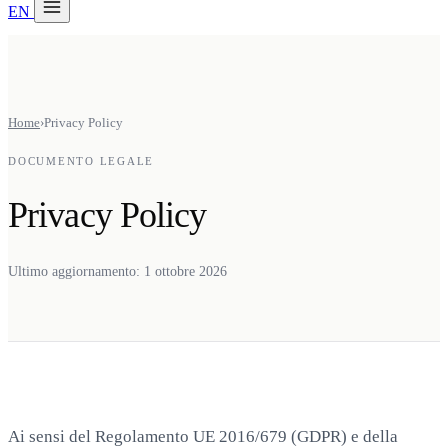
EN
20 min con Daniel
Soraia
Servizi
Home
›
Privacy Policy
Prodotti
DOCUMENTO LEGALE
Case studies
Privacy Policy
Chi siamo
Check-up IA
3 min
Ultimo aggiornamento: 1 ottobre 2026
Associati a
Ai sensi del Regolamento UE 2016/679 (GDPR) e della