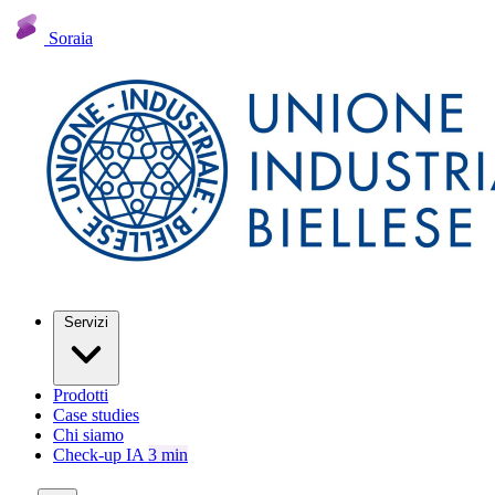
Soraia
Servizi
Prodotti
Case studies
Chi siamo
Check-up IA
3 min