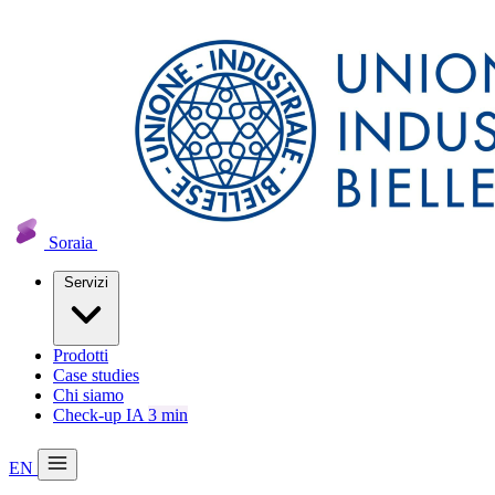
Soraia
Servizi
Prodotti
Case studies
Chi siamo
Check-up IA
3 min
EN
20 min con Daniel