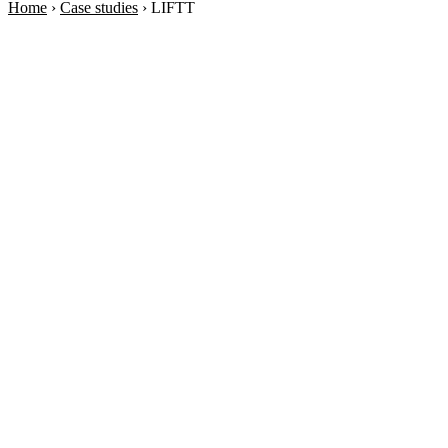
Home
›
Case studies
›
LIFTT
Soraia
Servizi
Prodotti
Case studies
Chi siamo
Check-up IA
3 min
Associati a