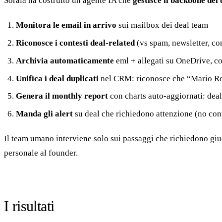
Soraia ha costruito un agente IA che
gestisce il backbone del
Monitora le email in arrivo
sui mailbox dei deal team
Riconosce i contesti deal-related
(vs spam, newsletter, co
Archivia automaticamente
eml + allegati su OneDrive, con
Unifica i deal duplicati
nel CRM: riconosce che “Mario Ross
Genera il monthly report
con charts auto-aggiornati: deal 
Manda gli alert
su deal che richiedono attenzione (no cont
Il team umano interviene solo sui passaggi che richiedono giu
personale al founder.
I risultati