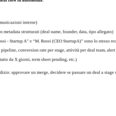
 deal flow in autonomia
:
municazioni interne)
 metadata strutturati (deal name, founder, data, tipo allegato)
i - Startup A” e “M. Rossi (CEO StartupA)” sono lo stesso rec
pipeline, conversion rate per stage, attività per deal team, alert
atto da X giorni, term sheet pending, etc.)
dizio: approvare un merge, decidere se passare un deal a stage