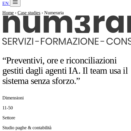
EN
20 min con Daniel
Home
›
Case studies
›
Numeraria
Soraia
Servizi
Prodotti
Case studies
“Preventivi, ore e riconciliazioni
Chi siamo
gestiti dagli agenti IA. Il team usa il
Check-up IA
3 min
sistema senza sforzo.”
Associati a
Dimensioni
11-50
Settore
Studio paghe & contabilità