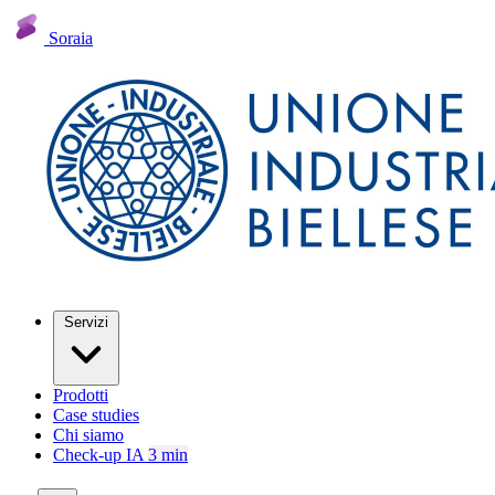
Soraia
Servizi
Prodotti
Case studies
Chi siamo
Check-up IA
3 min