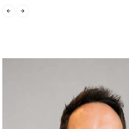
Hai un caso simile?
20 minuti col CEO per capire insieme se ha senso. Nessun impegno,
nessun preventivo a sorpresa: solo una conversazione operativa sui
tuoi processi.