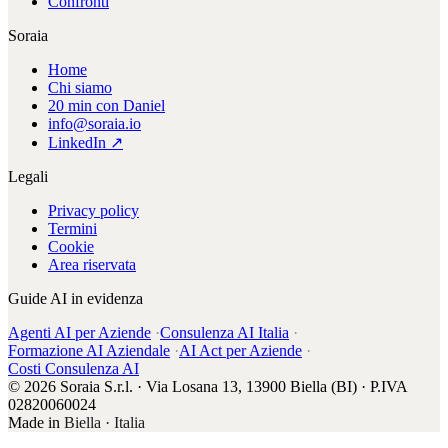
Confronti
Soraia
Home
Chi siamo
20 min con Daniel
info@soraia.io
LinkedIn ↗
Legali
Privacy policy
Termini
Cookie
Area riservata
Guide AI in evidenza
Agenti AI per Aziende
·
Consulenza AI Italia
·
Formazione AI Aziendale
·
AI Act per Aziende
·
Costi Consulenza AI
© 2026 Soraia S.r.l. · Via Losana 13, 13900 Biella (BI) · P.IVA
02820060024
Made in
Biella · Italia