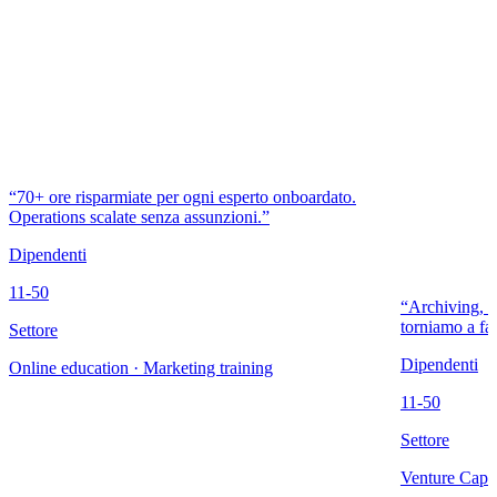
“70+ ore risparmiate per ogni esperto onboardato.
Operations scalate senza assunzioni.”
Dipendenti
11-50
“Archiving, de
torniamo a far
Settore
Dipendenti
Online education · Marketing training
11-50
Settore
Venture Capit