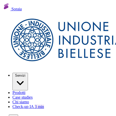
Soraia
Servizi
Prodotti
Case studies
Chi siamo
Check-up IA
3 min