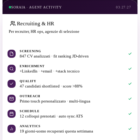
SORAIA · AGENT ACTIVITY
03:27:27
Recruiting & HR
Per recruiter, HR ops, agenzie di selezione
20 min con Daniel
SCREENING
847 CV analizzati · fit ranking JD-driven
ENRICHMENT
+LinkedIn · +email · +stack tecnico
QUALIFY
47 candidati shortlisted · score >88%
OUTREACH
Primo touch personalizzato · multi-lingua
SCHEDULE
12 colloqui prenotati · auto sync ATS
ANALYTICS
19 giorni-uomo recuperati questa settimana