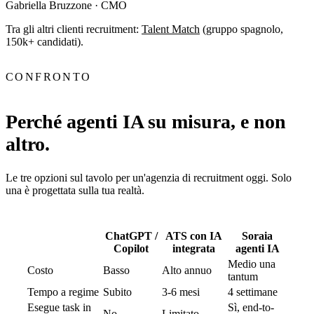
Gabriella Bruzzone
· CMO
Tra gli altri clienti recruitment:
Talent Match
(gruppo spagnolo,
150k+ candidati).
CONFRONTO
Perché agenti IA su misura, e non
altro.
Le tre opzioni sul tavolo per un'agenzia di recruitment oggi. Solo
una è progettata sulla tua realtà.
ChatGPT /
ATS con IA
Soraia
Copilot
integrata
agenti IA
Medio una
Costo
Basso
Alto annuo
tantum
Tempo a regime
Subito
3-6 mesi
4 settimane
Esegue task in
Sì, end-to-
No
Limitato