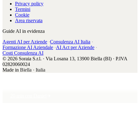
Privacy policy
Termini
Cookie
Area riservata
Guide AI in evidenza
Agenti AI per Aziende
·
Consulenza AI Italia
·
Formazione AI Aziendale
·
AI Act per Aziende
·
Costi Consulenza AI
© 2026 Soraia S.r.l. · Via Losana 13, 13900 Biella (BI) · P.IVA
02820060024
Made in
Biella · Italia
20 min con Daniel