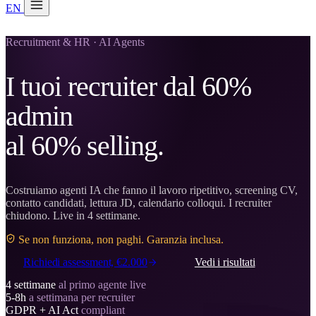
EN
20 min con Daniel
Soraia
Recruitment & HR · AI Agents
Servizi
I tuoi recruiter dal 60%
Prodotti
admin
Case studies
al 60% selling.
Chi siamo
Check-up IA
3 min
Costruiamo agenti IA che fanno il lavoro ripetitivo, screening CV,
contatto candidati, lettura JD, calendario colloqui. I recruiter
chiudono. Live in 4 settimane.
Associati a
Se non funziona, non paghi. Garanzia inclusa.
Richiedi assessment, €2.000
Vedi i risultati
4 settimane
al primo agente live
5-8h
a settimana per recruiter
GDPR + AI Act
compliant