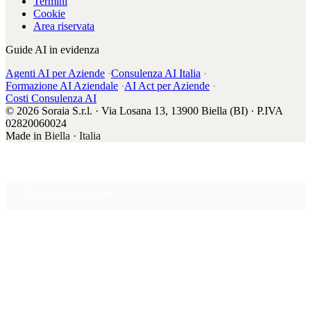
Termini
Cookie
Area riservata
Guide AI in evidenza
Agenti AI per Aziende
·
Consulenza AI Italia
·
Formazione AI Aziendale
·
AI Act per Aziende
·
Costi Consulenza AI
© 2026 Soraia S.r.l. · Via Losana 13, 13900 Biella (BI) · P.IVA
02820060024
Made in
Biella · Italia
20 min con Daniel