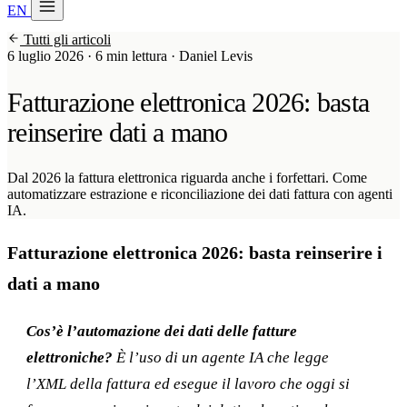
EN
20 min con Daniel
Tutti gli articoli
Soraia
6 luglio 2026
·
6 min lettura
·
Daniel Levis
Servizi
Fatturazione elettronica 2026: basta
Prodotti
reinserire dati a mano
Case studies
Dal 2026 la fattura elettronica riguarda anche i forfettari. Come
automatizzare estrazione e riconciliazione dei dati fattura con agenti
Chi siamo
IA.
Check-up IA
3 min
Fatturazione elettronica 2026: basta reinserire i
dati a mano
Associati a
Cos’è l’automazione dei dati delle fatture
elettroniche?
È l’uso di un agente IA che legge
l’XML della fattura ed esegue il lavoro che oggi si