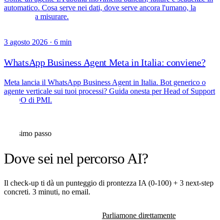
automatico. Cosa serve nei dati, dove serve ancora l'umano, la
baseline da misurare.
3 agosto 2026
·
6 min
WhatsApp Business Agent Meta in Italia: conviene?
Meta lancia il WhatsApp Business Agent in Italia. Bot generico o
agente verticale sui tuoi processi? Guida onesta per Head of Support
e COO di PMI.
Prossimo passo
Dove sei nel percorso AI?
Il check-up ti dà un punteggio di prontezza IA (0-100) + 3 next-step
concreti. 3 minuti, no email.
Inizia il check-up
Parliamone direttamente