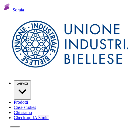
Soraia
Servizi
Prodotti
Case studies
Chi siamo
Check-up IA
3 min