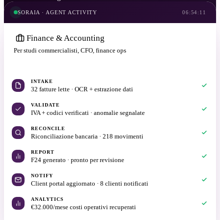
SORAIA · AGENT ACTIVITY
06:54:11
Finance & Accounting
Per studi commercialisti, CFO, finance ops
20 min con Daniel
INTAKE
32 fatture lette · OCR + estrazione dati
VALIDATE
IVA + codici verificati · anomalie segnalate
RECONCILE
Riconciliazione bancaria · 218 movimenti
REPORT
F24 generato · pronto per revisione
NOTIFY
Client portal aggiornato · 8 clienti notificati
ANALYTICS
€32.000/mese costi operativi recuperati