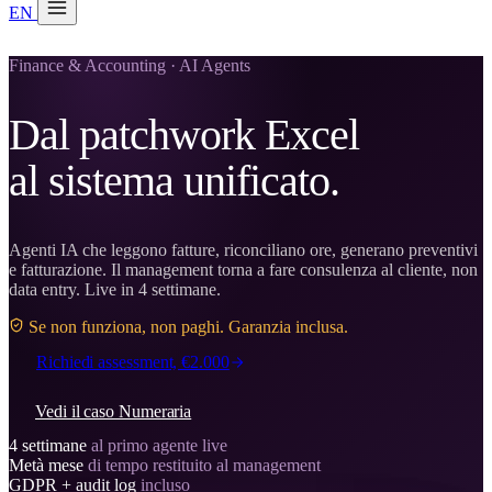
EN
20 min con Daniel
Soraia
Finance & Accounting · AI Agents
Servizi
Dal patchwork Excel
Prodotti
al sistema unificato.
Case studies
Chi siamo
Agenti IA che leggono fatture, riconciliano ore, generano preventivi
e fatturazione. Il management torna a fare consulenza al cliente, non
Check-up IA
3 min
data entry. Live in 4 settimane.
Se non funziona, non paghi. Garanzia inclusa.
Associati a
Richiedi assessment, €2.000
Vedi il caso Numeraria
4 settimane
al primo agente live
Metà mese
di tempo restituito al management
GDPR + audit log
incluso