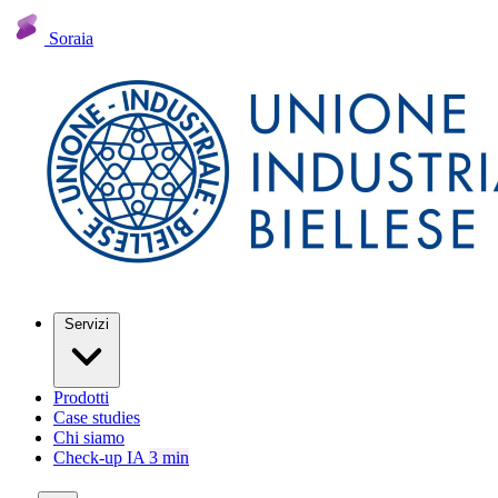
Soraia
Servizi
Prodotti
Case studies
Chi siamo
Check-up IA
3 min