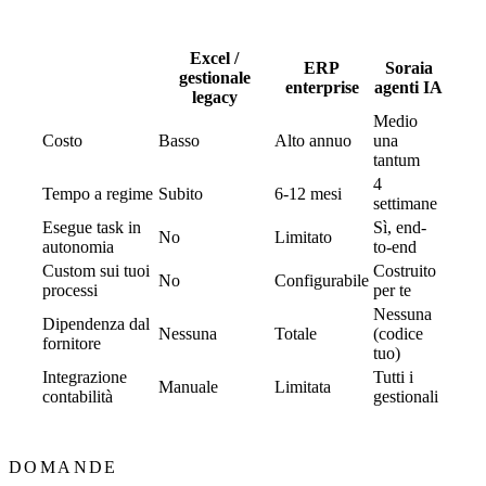
Excel /
ERP
Soraia
gestionale
enterprise
agenti IA
legacy
Medio
Costo
Basso
Alto annuo
una
tantum
4
Tempo a regime
Subito
6-12 mesi
settimane
Esegue task in
Sì, end-
No
Limitato
autonomia
to-end
Custom sui tuoi
Costruito
No
Configurabile
processi
per te
Nessuna
Dipendenza dal
Nessuna
Totale
(codice
fornitore
tuo)
Integrazione
Tutti i
Manuale
Limitata
contabilità
gestionali
DOMANDE