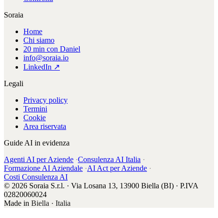
Soraia
Home
Chi siamo
20 min con Daniel
info@soraia.io
LinkedIn ↗
Legali
Privacy policy
Termini
Cookie
Area riservata
Guide AI in evidenza
Agenti AI per Aziende
·
Consulenza AI Italia
·
Formazione AI Aziendale
·
AI Act per Aziende
·
Costi Consulenza AI
© 2026 Soraia S.r.l. · Via Losana 13, 13900 Biella (BI) · P.IVA
02820060024
Made in
Biella · Italia